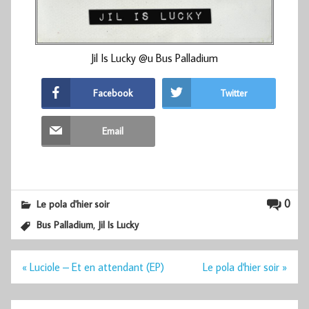
Jil Is Lucky @u Bus Palladium
Facebook
Twitter
Email
0
Le pola d'hier soir
,
Bus Palladium
Jil Is Lucky
Navigation
« Luciole – Et en attendant (EP)
Le pola d'hier soir »
de
l’article