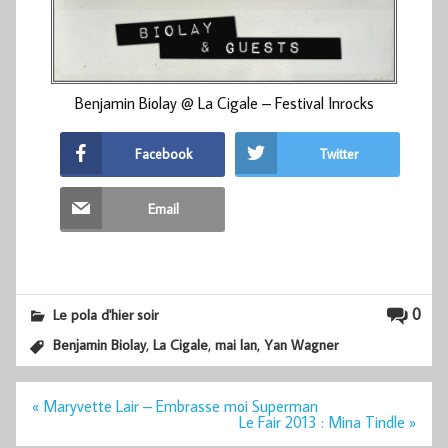
Benjamin Biolay @ La Cigale – Festival Inrocks
Facebook
Twitter
Email
0
Le pola d'hier soir
,
,
,
Benjamin Biolay
La Cigale
mai lan
Yan Wagner
Navigation
« Maryvette Lair – Embrasse moi Superman
de
Le Fair 2013 : Mina Tindle »
l’article