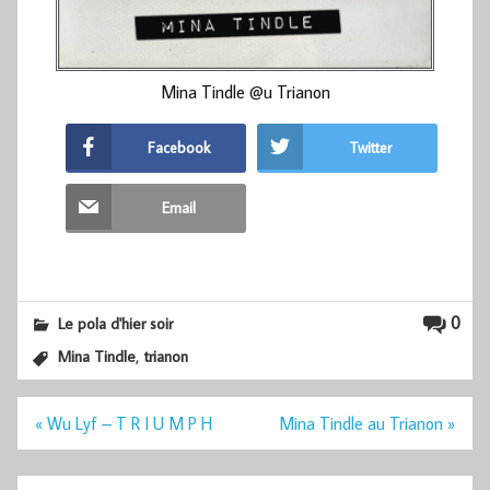
Mina Tindle @u Trianon
Facebook
Twitter
Email
0
Le pola d'hier soir
,
Mina Tindle
trianon
Navigation
« Wu Lyf – T R I U M P H
Mina Tindle au Trianon »
de
l’article