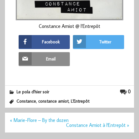
Constance Amiot @ l’Entrepôt
Facebook
Twitter
Email
0
Le pola d'hier soir
,
,
Constance
constance amiot
L'Entrepôt
Navigation
« Marie-Flore – By the dozen
de
Constance Amiot à l'Entrepôt »
l’article