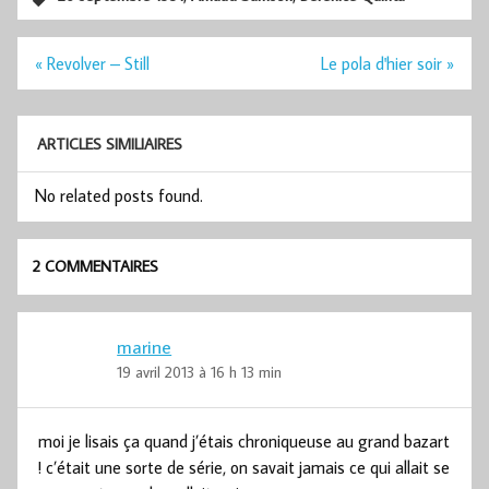
Navigation
« Revolver – Still
Le pola d'hier soir »
de
l’article
ARTICLES SIMILIAIRES
No related posts found.
2 COMMENTAIRES
marine
19 avril 2013 à 16 h 13 min
moi je lisais ça quand j’étais chroniqueuse au grand bazart
! c’était une sorte de série, on savait jamais ce qui allait se