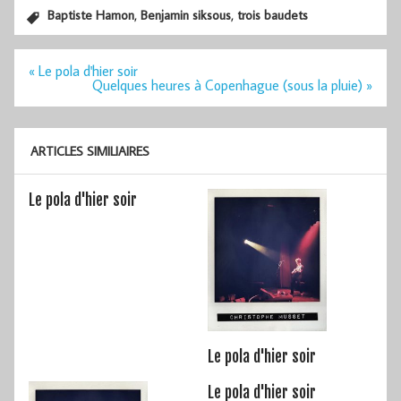
,
,
Baptiste Hamon
Benjamin siksous
trois baudets
Navigation
« Le pola d'hier soir
de
Quelques heures à Copenhague (sous la pluie) »
l’article
ARTICLES SIMILIAIRES
Le pola d'hier soir
Le pola d'hier soir
Le pola d'hier soir