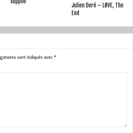
supplie
Julien Doré – LØVE, The
End
gatoires sont indiqués avec
*