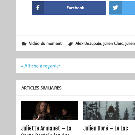
Facebook
,
,
Vidéo du moment
Alex Beaupain
Julien Clerc
Julie
Navigation
« Affiche à regarder
de
l’article
ARTICLES SIMILIAIRES
Juliette Armanet – La
Julien Doré – Le Lac