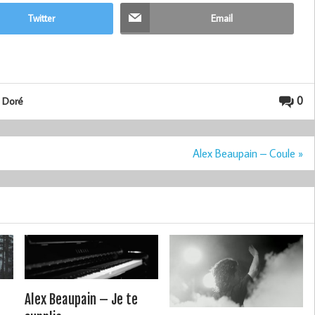
Twitter
Email
0
n Doré
Alex Beaupain – Coule »
Alex Beaupain – Je te