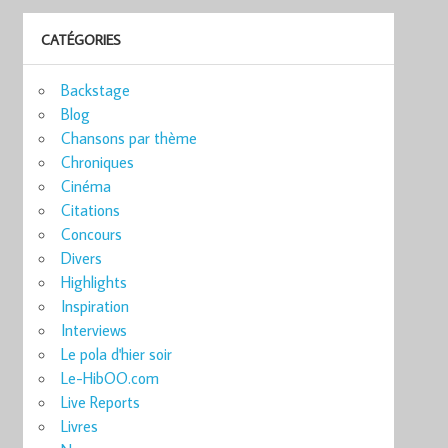
CATÉGORIES
Backstage
Blog
Chansons par thème
Chroniques
Cinéma
Citations
Concours
Divers
Highlights
Inspiration
Interviews
Le pola d'hier soir
Le-HibOO.com
Live Reports
Livres