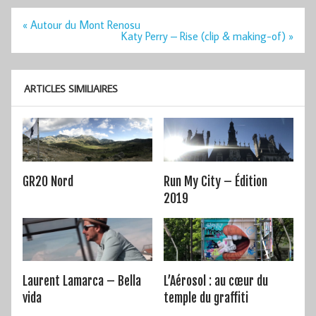
Navigation
« Autour du Mont Renosu
de
Katy Perry – Rise (clip & making-of) »
l’article
ARTICLES SIMILIAIRES
GR20 Nord
Run My City – Édition
2019
Laurent Lamarca – Bella
L’Aérosol : au cœur du
vida
temple du graffiti