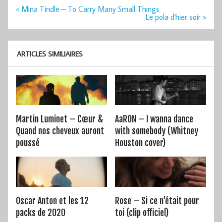
Navigation
« Mina Tindle – To Carry Many Small Things
de
Le pola d'hier soir »
l’article
ARTICLES SIMILIAIRES
Martin Luminet – Cœur &
AaRON – I wanna dance
Quand nos cheveux auront
with somebody (Whitney
poussé
Houston cover)
Oscar Anton et les 12
Rose – Si ce n’était pour
packs de 2020
toi (clip officiel)