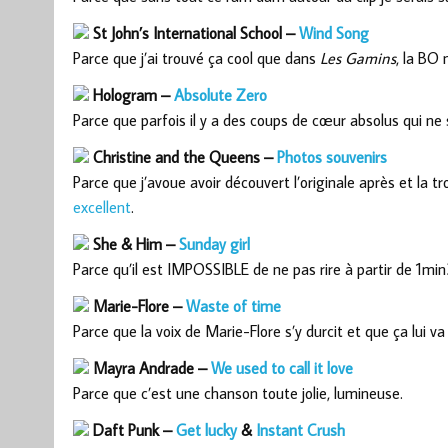
St John’s International School –
Wind Song
Parce que j’ai trouvé ça cool que dans
Les Gamins
, la BO
Hologram –
Absolute Zero
Parce que parfois il y a des coups de cœur absolus qui ne
Christine and the Queens –
Photos souvenirs
Parce que j’avoue avoir découvert l’originale après et la t
excellent
.
She & Him –
Sunday girl
Parce qu’il est IMPOSSIBLE de ne pas rire à partir de 1mi
Marie-Flore –
Waste of time
Parce que la voix de Marie-Flore s’y durcit et que ça lui va
Mayra Andrade –
We used to call it love
Parce que c’est une chanson toute jolie, lumineuse.
Daft Punk –
Get lucky
&
Instant Crush