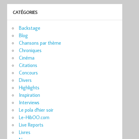
CATÉGORIES
Backstage
Blog
Chansons par thème
Chroniques
Cinéma
Citations
Concours
Divers
Highlights
Inspiration
Interviews
Le pola d'hier soir
Le-HibOO.com
Live Reports
Livres