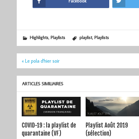
Facebook
,
,
Highlights
Playlists
playlist
Playlists
Navigation
« Le pola d'hier soir
de
l’article
ARTICLES SIMILIAIRES
COVID-19 : la playlist de
Playlist Août 2019
quarantaine (VF)
(sélection)