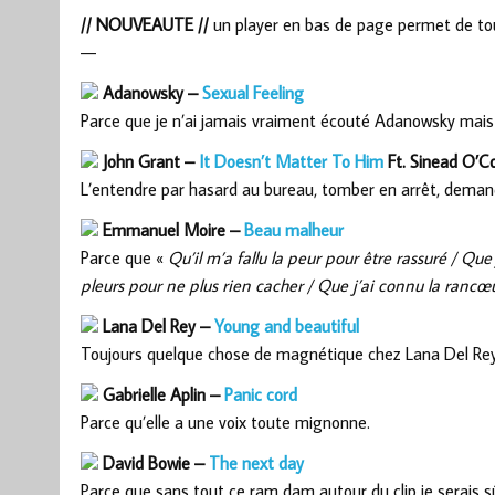
// NOUVEAUTE //
un player en bas de page permet de tout 
—
Adanowsky –
Sexual Feeling
Parce que je n’ai jamais vraiment écouté Adanowsky mais j
John Grant –
It Doesn’t Matter To Him
Ft. Sinead O’C
L’entendre par hasard au bureau, tomber en arrêt, demand
Emmanuel Moire –
Beau malheur
Parce que «
Qu’il m’a fallu la peur pour être rassuré / Que 
pleurs pour ne plus rien cacher / Que j’ai connu la rancœ
Lana Del Rey –
Young and beautiful
Toujours quelque chose de magnétique chez Lana Del Re
Gabrielle Aplin –
Panic cord
Parce qu’elle a une voix toute mignonne.
David Bowie –
The next day
Parce que sans tout ce ram dam autour du clip je serais 