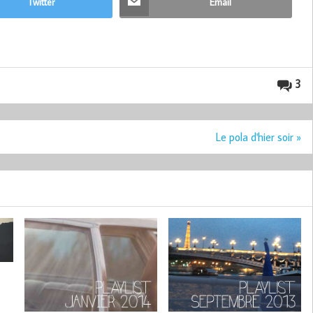
Twitter
Email
3
Le pola d'hier soir »