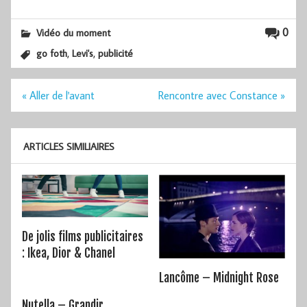
0
Vidéo du moment
,
,
go foth
Levi's
publicité
Navigation
« Aller de l'avant
Rencontre avec Constance »
de
l’article
ARTICLES SIMILIAIRES
De jolis films publicitaires
: Ikea, Dior & Chanel
Lancôme – Midnight Rose
Nutella – Grandir