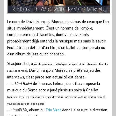
Le nom de David François Moreau n’est pas de ceux que l’on
situe immédiatement. C’est un homme de l’ombre,
compositeur multi-facettes, dont vous avez très
probablement déjà entendu la musique mais sans le savoir.
Peut-être au détour d’un film, d’un ballet contemporain ou
d’un album de jazz ou de chanson…
Si aujourd’hui,
(formule purement rhétorique puisque cet entretien a eu lieu il y
, David François Moreau se prête au jeu des
a quelques mois)
interviews, c’est parce son actualité est dense :
– le
Lied Ballet
de Thomas Lebrun, dont il a composé la
musique du 3ème acte a joué plusieurs soirs à Chaillot
[oui c’est passé, mais si vous cherchiez des actus fraîches sur la danse contemporaine,
vous n’êtes pas sur le bon blog]
– l’
Ineffable
, album du
Trio Viret
dont il a assuré la direction