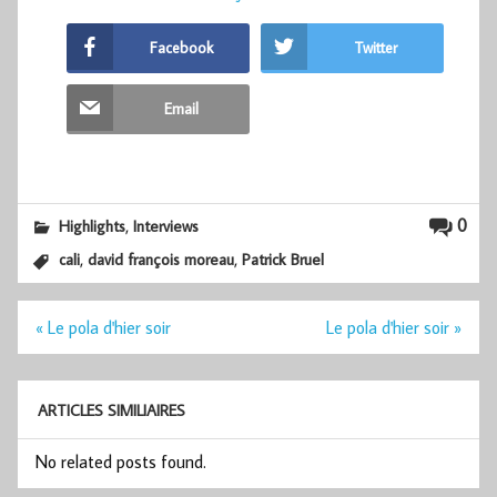
Facebook
Twitter
Email
,
0
Highlights
Interviews
,
,
cali
david françois moreau
Patrick Bruel
Navigation
« Le pola d'hier soir
Le pola d'hier soir »
de
l’article
ARTICLES SIMILIAIRES
No related posts found.