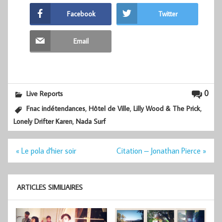
Facebook
Twitter
Email
0
Live Reports
,
,
,
Fnac indétendances
Hôtel de Ville
Lilly Wood & The Prick
,
Lonely Drifter Karen
Nada Surf
Navigation
« Le pola d'hier soir
Citation – Jonathan Pierce »
de
l’article
ARTICLES SIMILIAIRES