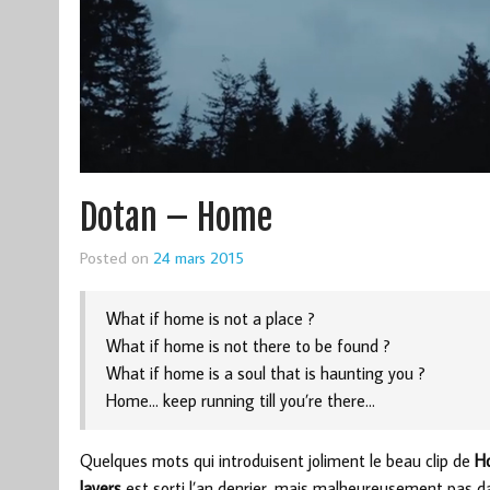
Dotan – Home
Posted on
24 mars 2015
What if home is not a place ?
What if home is not there to be found ?
What if home is a soul that is haunting you ?
Home… keep running till you’re there…
Quelques mots qui introduisent joliment le beau clip de
H
layers
est sorti l’an denrier, mais malheureusement pas d