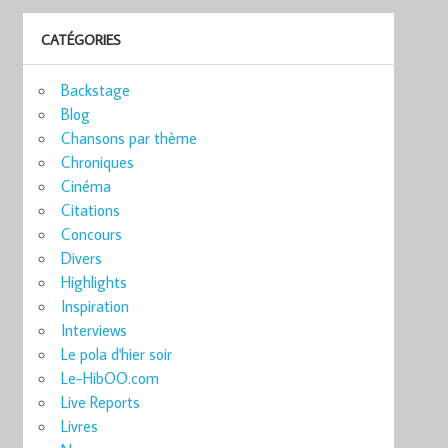
CATÉGORIES
Backstage
Blog
Chansons par thème
Chroniques
Cinéma
Citations
Concours
Divers
Highlights
Inspiration
Interviews
Le pola d'hier soir
Le-HibOO.com
Live Reports
Livres