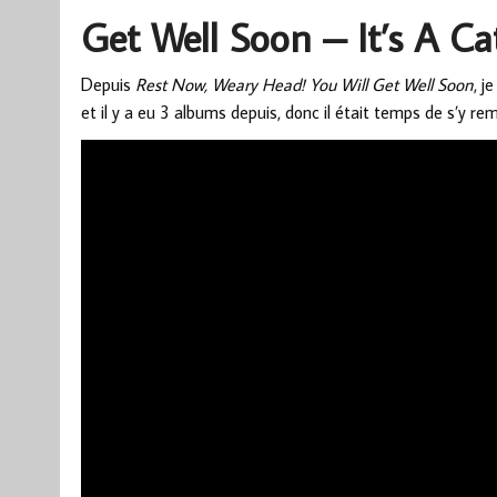
Get Well Soon – It’s A Ca
Depuis
Rest Now, Weary Head! You Will Get Well Soon
, j
et il y a eu 3 albums depuis, donc il était temps de s’y rem