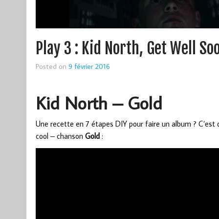
Play 3 : Kid North, Get Well S
Posted on
9 février 2016
Kid North – Gold
Une recette en 7 étapes DIY pour faire un album ? C’est ce
cool – chanson
Gold
: