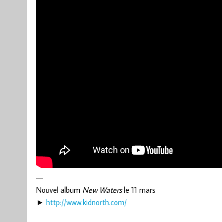
—
Nouvel album
New Waters
le 11 mars
►
http://www.kidnorth.com/