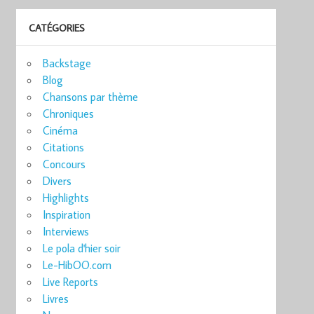
CATÉGORIES
Backstage
Blog
Chansons par thème
Chroniques
Cinéma
Citations
Concours
Divers
Highlights
Inspiration
Interviews
Le pola d'hier soir
Le-HibOO.com
Live Reports
Livres