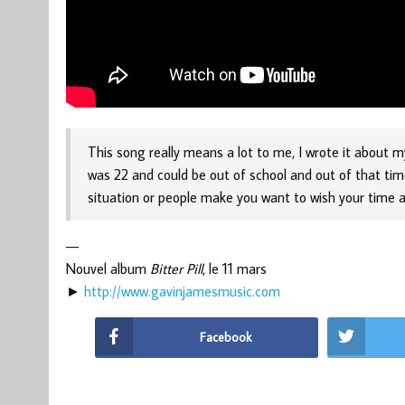
This song really means a lot to me, I wrote it about m
was 22 and could be out of school and out of that time 
situation or people make you want to wish your time a
—
Nouvel album
Bitter Pill
, le 11 mars
►
http://www.gavinjamesmusic.com
Facebook