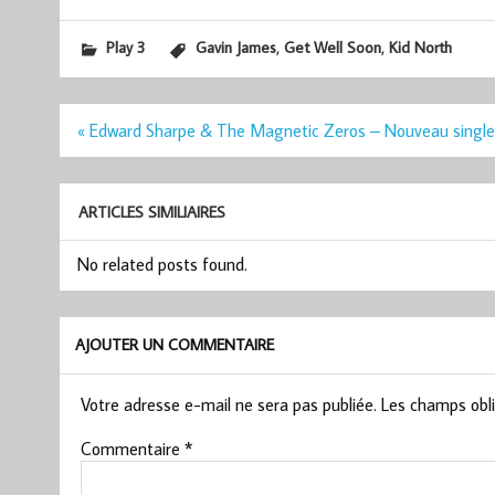
,
,
Play 3
Gavin James
Get Well Soon
Kid North
Navigation
« Edward Sharpe & The Magnetic Zeros – Nouveau single
de
l’article
ARTICLES SIMILIAIRES
No related posts found.
AJOUTER UN COMMENTAIRE
Votre adresse e-mail ne sera pas publiée.
Les champs obli
Commentaire
*